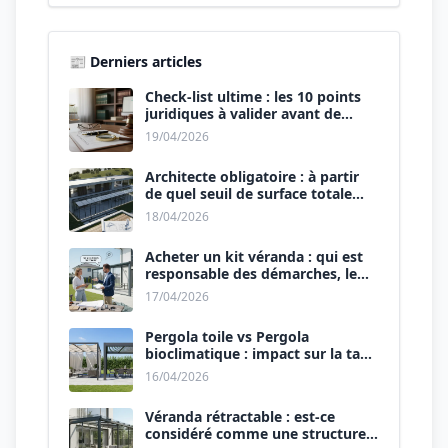
📰 Derniers articles
Check-list ultime : les 10 points
juridiques à valider avant de
signer le devis.
19/04/2026
Architecte obligatoire : à partir
de quel seuil de surface totale
(Maison + Véranda) ?
18/04/2026
Acheter un kit véranda : qui est
responsable des démarches, le
vendeur ou vous ?
17/04/2026
Pergola toile vs Pergola
bioclimatique : impact sur la taxe
d’aménagement.
16/04/2026
Véranda rétractable : est-ce
considéré comme une structure