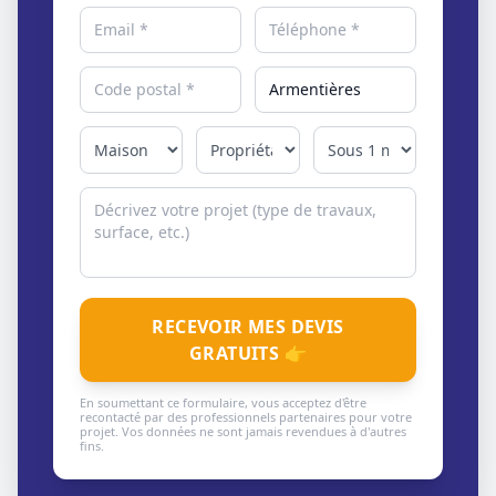
RECEVOIR MES DEVIS
GRATUITS 👉
En soumettant ce formulaire, vous acceptez d'être
recontacté par des professionnels partenaires pour votre
projet. Vos données ne sont jamais revendues à d'autres
fins.