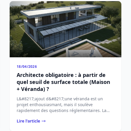
18/04/2026
Architecte obligatoire : à partir de
quel seuil de surface totale (Maison
+ Véranda) ?
L&#8217;ajout d&#8217;une véranda est un
projet enthousiasmant, mais il soulève
rapidement des questions réglementaires. La
plus cruciale concerne ...
Lire l'article