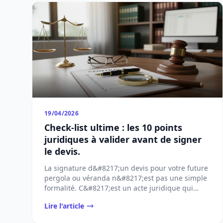
19/04/2026
Check-list ultime : les 10 points
juridiques à valider avant de signer
le devis.
La signature d&#8217;un devis pour votre future
pergola ou véranda n&#8217;est pas une simple
formalité. C&#8217;est un acte juridique qui
[&#8230;]...
Lire l'article