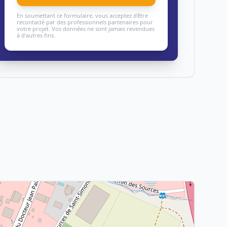
En soumettant ce formulaire, vous acceptez d'être
recontacté par des professionnels partenaires pour
votre projet. Vos données ne sont jamais revendues
à d'autres fins.