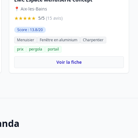
📍 Aix-les-Bains
★★★★★
5/5
(15 avis)
Score : 13.8/20
Menuisier
Fenêtre en aluminium
Charpentier
prix
pergola
portail
Voir la fiche
randa