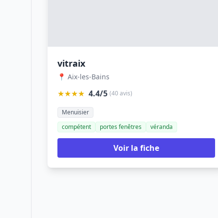
vitraix
📍 Aix-les-Bains
★★★★
4.4/5
(40 avis)
Menuisier
compétent
portes fenêtres
véranda
Voir la fiche