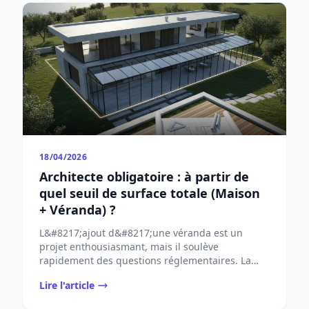
18/04/2026
Architecte obligatoire : à partir de
quel seuil de surface totale (Maison
+ Véranda) ?
L&#8217;ajout d&#8217;une véranda est un
projet enthousiasmant, mais il soulève
rapidement des questions réglementaires. La
plus cruciale concerne ...
Lire l'article