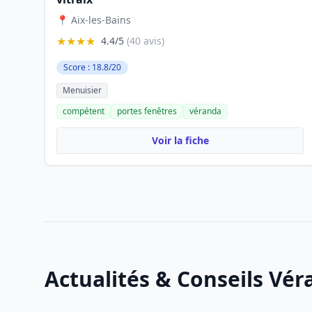
📍 Aix-les-Bains
★★★★
4.4/5
(40 avis)
Score : 18.8/20
Menuisier
compétent
portes fenêtres
véranda
Voir la fiche
Actualités & Conseils Vé