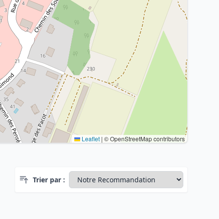
Leaflet
|
© OpenStreetMap contributors
Trier par :