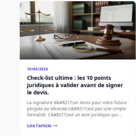
19/04/2026
Check-list ultime : les 10 points
juridiques à valider avant de signer
le devis.
La signature d&#8217;un devis pour votre future
pergola ou véranda n&#8217;est pas une simple
formalité. C&#8217;est un acte juridique qui
[&#8230;]...
Lire l'article