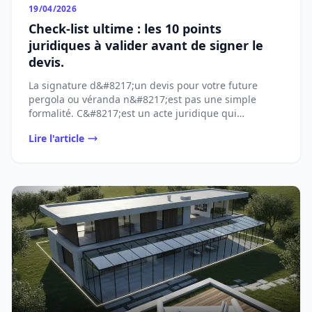
19/04/2026
Check-list ultime : les 10 points
juridiques à valider avant de signer le
devis.
La signature d&#8217;un devis pour votre future
pergola ou véranda n&#8217;est pas une simple
formalité. C&#8217;est un acte juridique qui
[&#8230;]...
Lire l'article