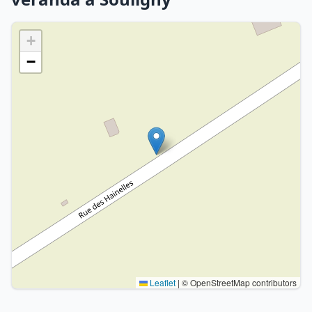
+
−
Leaflet
|
© OpenStreetMap contributors