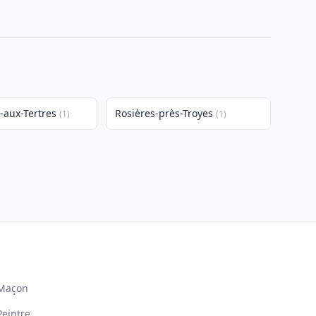
-aux-Tertres
Rosières-près-Troyes
(1)
(1)
Maçon
Peintre