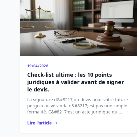
19/04/2026
Check-list ultime : les 10 points
juridiques à valider avant de signer
le devis.
La signature d&#8217;un devis pour votre future
pergola ou véranda n&#8217;est pas une simple
formalité. C&#8217;est un acte juridique qui
[&#8230;]...
Lire l'article