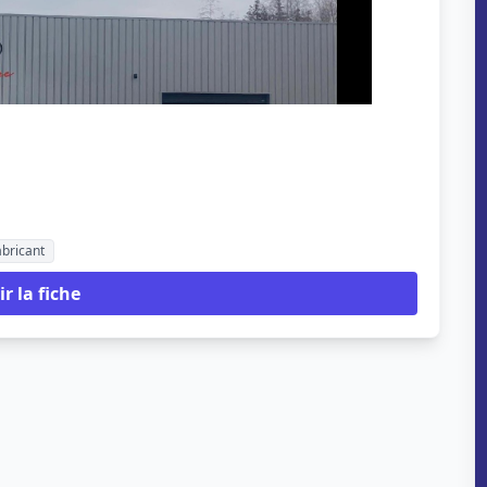
abricant
ir la fiche