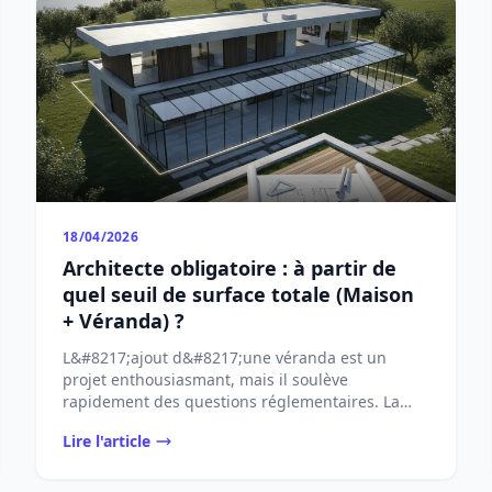
18/04/2026
Architecte obligatoire : à partir de
quel seuil de surface totale (Maison
+ Véranda) ?
L&#8217;ajout d&#8217;une véranda est un
projet enthousiasmant, mais il soulève
rapidement des questions réglementaires. La
plus cruciale concerne ...
Lire l'article