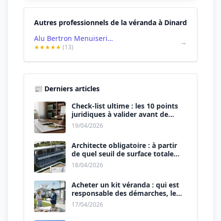
Autres professionnels de la véranda à Dinard
Alu Bertron Menuiseries Fermetures - Dinard
→
★★★★★
(13)
📰 Derniers articles
Check-list ultime : les 10 points
juridiques à valider avant de
signer le devis.
19/04/2026
Architecte obligatoire : à partir
de quel seuil de surface totale
(Maison + Véranda) ?
18/04/2026
Acheter un kit véranda : qui est
responsable des démarches, le
vendeur ou vous ?
17/04/2026