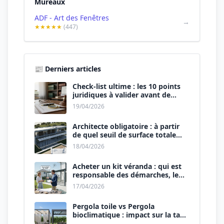
Mureaux
ADF - Art des Fenêtres
→
★★★★★
(447)
📰 Derniers articles
Check-list ultime : les 10 points
juridiques à valider avant de
signer le devis.
19/04/2026
Architecte obligatoire : à partir
de quel seuil de surface totale
(Maison + Véranda) ?
18/04/2026
Acheter un kit véranda : qui est
responsable des démarches, le
vendeur ou vous ?
17/04/2026
Pergola toile vs Pergola
bioclimatique : impact sur la taxe
d’aménagement.