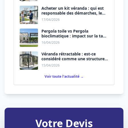
Acheter un kit véranda : qui est
responsable des démarches, le
vendeur ou vous ?
17/04/2026
Pergola toile vs Pergola
bioclimatique : impact sur la taxe
d’aménagement.
16/04/2026
Véranda rétractable : est-ce
considéré comme une structure
permanente ?
15/04/2026
Voir toute l'actualité →
Votre Devis