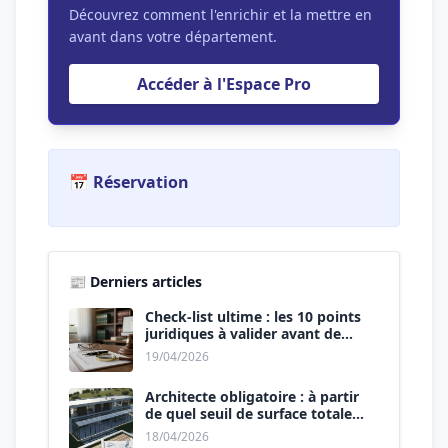
Découvrez comment l'enrichir et la mettre en
avant dans votre département.
Accéder à l'Espace Pro
📅 Réservation
📰 Derniers articles
Check-list ultime : les 10 points
juridiques à valider avant de
signer le devis.
19/04/2026
Architecte obligatoire : à partir
de quel seuil de surface totale
(Maison + Véranda) ?
18/04/2026