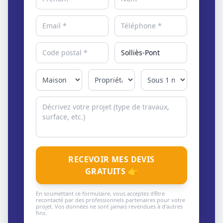
RECEVOIR MES DEVIS
GRATUITS 👉
En soumettant ce formulaire, vous acceptez d'être
recontacté par des professionnels partenaires pour votre
projet. Vos données ne sont jamais revendues à d'autres
fins.