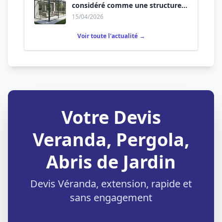
considéré comme une structure
permanente ?
15/04/2026
Voir toute l'actualité →
Votre Devis
Veranda, Pergola,
Abris de Jardin
Devis Véranda, extension, rapide et
sans engagement