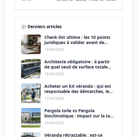
📰 Derniers articles
Check-list ultime : les 10 points
juridiques à valider avant de
signer le devis.
19/04/2026
Architecte obligatoire : à partir
de quel seuil de surface totale
(Maison + Véranda) ?
18/04/2026
Acheter un kit véranda : qui est
responsable des démarches, le
vendeur ou vous ?
17/04/2026
Pergola toile vs Pergola
bioclimatique : impact sur la taxe
d’aménagement.
16/04/2026
Véranda rétractable : est-ce