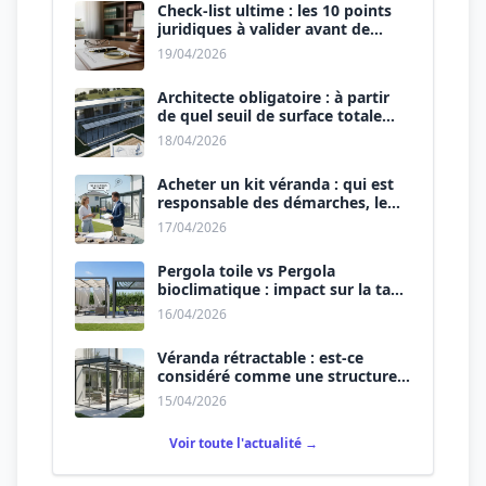
Check-list ultime : les 10 points
juridiques à valider avant de
signer le devis.
19/04/2026
Architecte obligatoire : à partir
de quel seuil de surface totale
(Maison + Véranda) ?
18/04/2026
Acheter un kit véranda : qui est
responsable des démarches, le
vendeur ou vous ?
17/04/2026
Pergola toile vs Pergola
bioclimatique : impact sur la taxe
d’aménagement.
16/04/2026
Véranda rétractable : est-ce
considéré comme une structure
permanente ?
15/04/2026
Voir toute l'actualité →