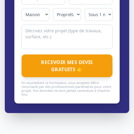
RECEVOIR MES DEVIS
GRATUITS 👉
En soumettant ce formulaire, vous acceptez d'être
recontacté par des professionnels partenaires pour votre
projet. Vos données ne sont jamais revendues à d'autres
fins.