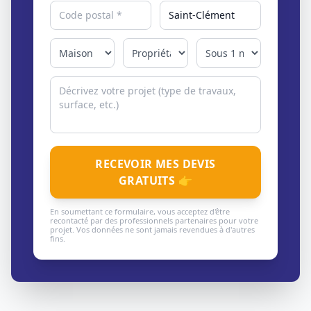
RECEVOIR MES DEVIS
GRATUITS 👉
En soumettant ce formulaire, vous acceptez d'être
recontacté par des professionnels partenaires pour votre
projet. Vos données ne sont jamais revendues à d'autres
fins.