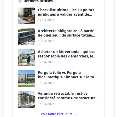
📰 Derniers articles
Check-list ultime : les 10 points
juridiques à valider avant de
signer le devis.
19/04/2026
Architecte obligatoire : à partir
de quel seuil de surface totale
(Maison + Véranda) ?
18/04/2026
Acheter un kit véranda : qui est
responsable des démarches, le
vendeur ou vous ?
17/04/2026
Pergola toile vs Pergola
bioclimatique : impact sur la taxe
d’aménagement.
16/04/2026
Véranda rétractable : est-ce
considéré comme une structure
permanente ?
15/04/2026
Voir toute l'actualité →