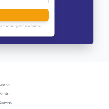
nnées ne sont jamais revendues à
Maçon
Peintre
Couvreur