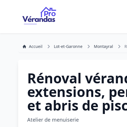
Accueil
Lot-et-Garonne
Montayral
R
Rénoval véran
extensions, pe
et abris de pis
Atelier de menuiserie