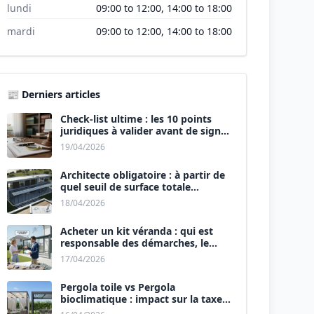
lundi
09:00 to 12:00, 14:00 to 18:00
mardi
09:00 to 12:00, 14:00 to 18:00
📰 Derniers articles
Check-list ultime : les 10 points
juridiques à valider avant de signer
le devis.
19/04/2026
Architecte obligatoire : à partir de
quel seuil de surface totale
(Maison + Véranda) ?
18/04/2026
Acheter un kit véranda : qui est
responsable des démarches, le
vendeur ou vous ?
17/04/2026
Pergola toile vs Pergola
bioclimatique : impact sur la taxe
d’aménagement.