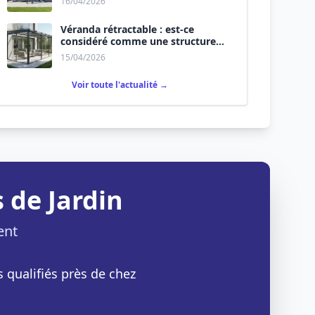
16/04/2026
Véranda rétractable : est-ce
considéré comme une structure
permanente ?
15/04/2026
Voir toute l'actualité →
 de Jardin
ent
s qualifiés près de chez