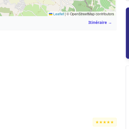
Leaflet
|
© OpenStreetMap contributors
Itinéraire →
★★★★★