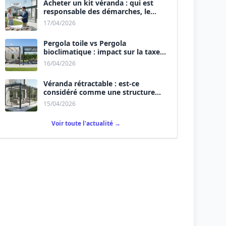
Acheter un kit véranda : qui est
responsable des démarches, le
vendeur ou vous ?
17/04/2026
Pergola toile vs Pergola
bioclimatique : impact sur la taxe
d’aménagement.
16/04/2026
Véranda rétractable : est-ce
considéré comme une structure
permanente ?
15/04/2026
Voir toute l'actualité →