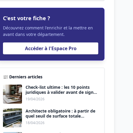
C'est votre fiche ?
Découvrez comment l'enrichir et la mettre en
avant dans votre département.
Accéder à l'Espace Pro
📰 Derniers articles
Check-list ultime : les 10 points
juridiques à valider avant de signer
le devis.
19/04/2026
Architecte obligatoire : à partir de
quel seuil de surface totale
(Maison + Véranda) ?
18/04/2026