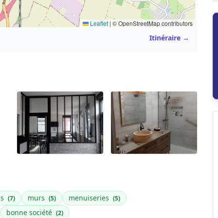
Leaflet
|
© OpenStreetMap contributors
Itinéraire →
is
murs
menuiseries
(7)
(5)
(5)
bonne société
(2)