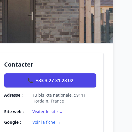
Contacter
📞
+33 3 27 31 23 02
Adresse :
13 bis Rte nationale, 59111
Hordain, France
Site web :
Visiter le site →
Google :
Voir la fiche →