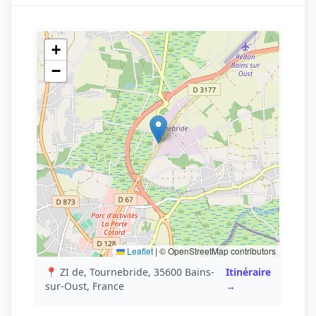
+
−
Leaflet
|
© OpenStreetMap contributors
📍 ZI de, Tournebride, 35600 Bains-
Itinéraire
sur-Oust, France
→