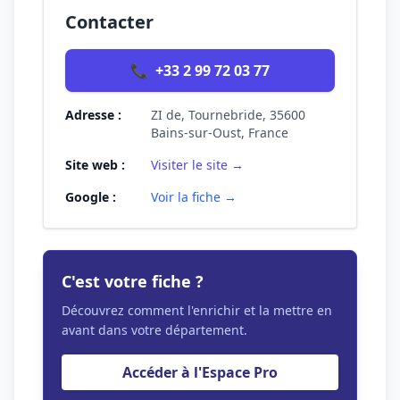
Contacter
📞
+33 2 99 72 03 77
Adresse :
ZI de, Tournebride, 35600
Bains-sur-Oust, France
Site web :
Visiter le site →
Google :
Voir la fiche →
C'est votre fiche ?
Découvrez comment l'enrichir et la mettre en
avant dans votre département.
Accéder à l'Espace Pro