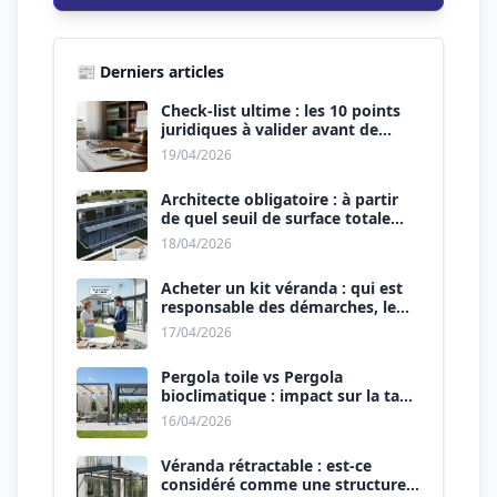
📰 Derniers articles
Check-list ultime : les 10 points
juridiques à valider avant de
signer le devis.
19/04/2026
Architecte obligatoire : à partir
de quel seuil de surface totale
(Maison + Véranda) ?
18/04/2026
Acheter un kit véranda : qui est
responsable des démarches, le
vendeur ou vous ?
17/04/2026
Pergola toile vs Pergola
bioclimatique : impact sur la taxe
d’aménagement.
16/04/2026
Véranda rétractable : est-ce
considéré comme une structure