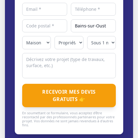
RECEVOIR MES DEVIS
GRATUITS 👉
En soumettant ce formulaire, vous acceptez d'être
recontacté par des professionnels partenaires pour votre
projet. Vos données ne sont jamais revendues à d'autres
fins.