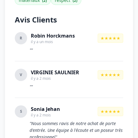
matériaux
respect
(2)
(2)
Avis Clients
Robin Horckmans
★★★★★
R
il y a un mois
""
VIRGINIE SAULNIER
★★★★★
V
il y a 2 mois
""
Sonia Jehan
★★★★★
S
il y a 2 mois
"Nous sommes ravis de notre achat de porte
d'entrée. Une équipe à l'écoute et un poseur très
professionnel"