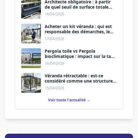
Architecte obligatoire : à partir
de quel seuil de surface totale
(Maison + Véranda) ?
18/04/2026
Acheter un kit véranda : qui est
responsable des démarches, le
vendeur ou vous ?
17/04/2026
Pergola toile vs Pergola
bioclimatique : impact sur la taxe
d’aménagement.
16/04/2026
Véranda rétractable : est-ce
considéré comme une structure
permanente ?
15/04/2026
Voir toute l'actualité →