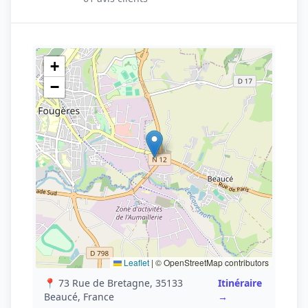
+
−
Leaflet
|
© OpenStreetMap contributors
📍 73 Rue de Bretagne, 35133
Itinéraire
Beaucé, France
→