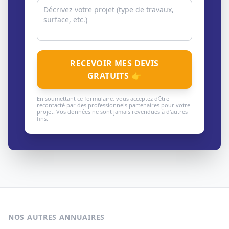
RECEVOIR MES DEVIS
GRATUITS 👉
En soumettant ce formulaire, vous acceptez d'être
recontacté par des professionnels partenaires pour votre
projet. Vos données ne sont jamais revendues à d'autres
fins.
NOS AUTRES ANNUAIRES