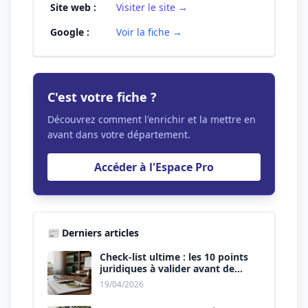
Site web :
Visiter le site →
Google :
Voir la fiche →
C'est votre fiche ?
Découvrez comment l'enrichir et la mettre en
avant dans votre département.
Accéder à l'Espace Pro
📰 Derniers articles
Check-list ultime : les 10 points
juridiques à valider avant de
signer le devis.
19/04/2026