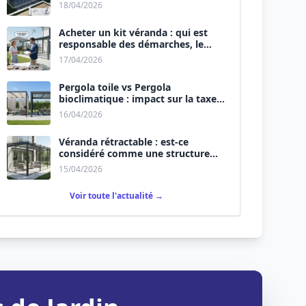
(Maison + Véranda) ?
18/04/2026
Acheter un kit véranda : qui est
responsable des démarches, le
vendeur ou vous ?
17/04/2026
Pergola toile vs Pergola
bioclimatique : impact sur la taxe
d’aménagement.
16/04/2026
Véranda rétractable : est-ce
considéré comme une structure
permanente ?
15/04/2026
Voir toute l'actualité →