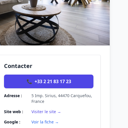
Contacter
📞
+33 2 21 83 17 23
Adresse :
5 Imp. Sirius, 44470 Carquefou,
France
Site web :
Visiter le site →
Google :
Voir la fiche →