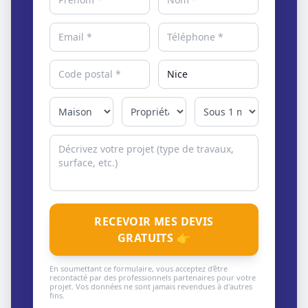
RECEVOIR MES DEVIS
GRATUITS 👉
En soumettant ce formulaire, vous acceptez d'être
recontacté par des professionnels partenaires pour votre
projet. Vos données ne sont jamais revendues à d'autres
fins.