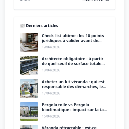
📰 Derniers articles
Check-list ultime : les 10 points
juridiques à valider avant de
signer le devis.
19/04/2026
Architecte obligatoire : à partir
de quel seuil de surface totale
(Maison + Véranda) ?
18/04/2026
Acheter un kit véranda : qui est
responsable des démarches, le
vendeur ou vous ?
17/04/2026
Pergola toile vs Pergola
bioclimatique : impact sur la taxe
d’aménagement.
16/04/2026
Véranda rétractable : est-ce