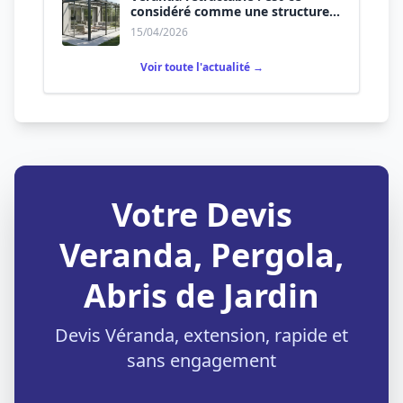
considéré comme une structure
permanente ?
15/04/2026
Voir toute l'actualité →
Votre Devis
Veranda, Pergola,
Abris de Jardin
Devis Véranda, extension, rapide et
sans engagement