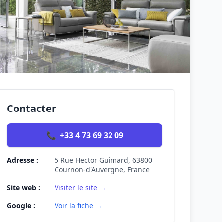
Contacter
📞
+33 4 73 69 32 09
Adresse :
5 Rue Hector Guimard, 63800
Cournon-d'Auvergne, France
Site web :
Visiter le site →
Google :
Voir la fiche →