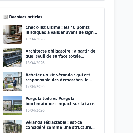
📰 Derniers articles
Check-list ultime : les 10 points
juridiques à valider avant de signer
le devis.
19/04/2026
Architecte obligatoire : à partir de
quel seuil de surface totale
(Maison + Véranda) ?
18/04/2026
Acheter un kit véranda : qui est
responsable des démarches, le
vendeur ou vous ?
17/04/2026
Pergola toile vs Pergola
bioclimatique : impact sur la taxe
d’aménagement.
16/04/2026
Véranda rétractable : est-ce
considéré comme une structure
permanente ?