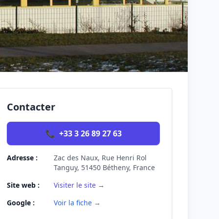
Contacter
📞
+33 3 26 89 27 63
Adresse :
Zac des Naux, Rue Henri Rol
Tanguy, 51450 Bétheny, France
Site web :
Visiter le site →
Google :
Voir la fiche →