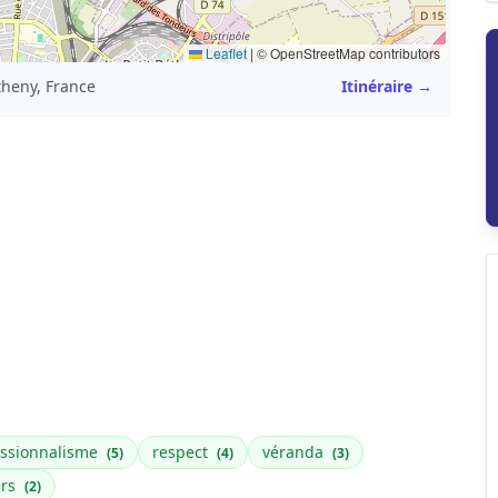
Leaflet
|
© OpenStreetMap contributors
theny, France
Itinéraire →
essionnalisme
respect
véranda
(5)
(4)
(3)
ers
(2)