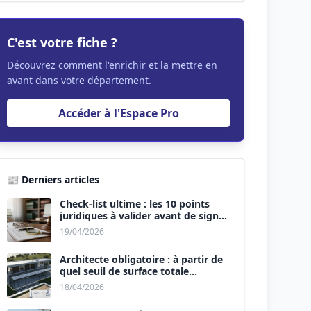
C'est votre fiche ?
Découvrez comment l'enrichir et la mettre en
avant dans votre département.
Accéder à l'Espace Pro
📰 Derniers articles
Check-list ultime : les 10 points
juridiques à valider avant de signer
le devis.
19/04/2026
Architecte obligatoire : à partir de
quel seuil de surface totale
(Maison + Véranda) ?
18/04/2026