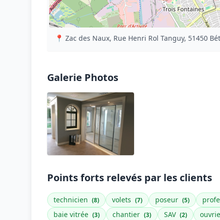
📍 Zac des Naux, Rue Henri Rol Tanguy, 51450 Bé
Galerie Photos
Points forts relevés par les clients
technicien
volets
poseur
prof
(8)
(7)
(5)
baie vitrée
chantier
SAV
ouvri
(3)
(3)
(2)