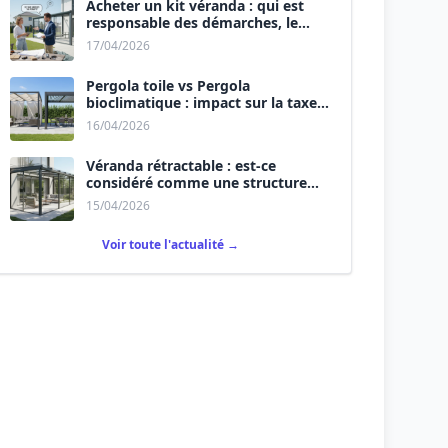
Acheter un kit véranda : qui est
responsable des démarches, le
vendeur ou vous ?
17/04/2026
Pergola toile vs Pergola
bioclimatique : impact sur la taxe
d’aménagement.
16/04/2026
Véranda rétractable : est-ce
considéré comme une structure
permanente ?
15/04/2026
Voir toute l'actualité →