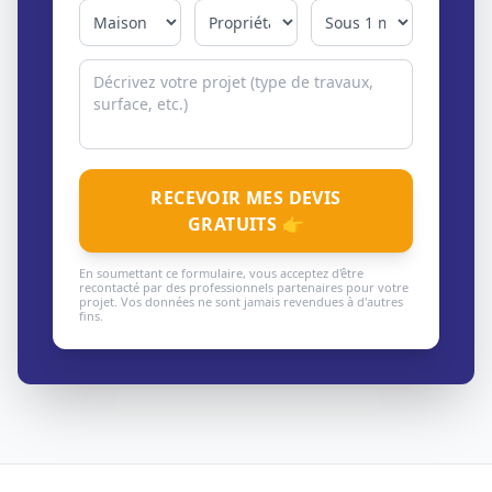
RECEVOIR MES DEVIS
GRATUITS 👉
En soumettant ce formulaire, vous acceptez d'être
recontacté par des professionnels partenaires pour votre
projet. Vos données ne sont jamais revendues à d'autres
fins.