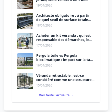
signer le devis.
19/04/2026
Architecte obligatoire : à partir
de quel seuil de surface totale
(Maison + Véranda) ?
18/04/2026
Acheter un kit véranda : qui est
responsable des démarches, le
vendeur ou vous ?
17/04/2026
Pergola toile vs Pergola
bioclimatique : impact sur la taxe
d’aménagement.
16/04/2026
Véranda rétractable : est-ce
considéré comme une structure
permanente ?
15/04/2026
Voir toute l'actualité →