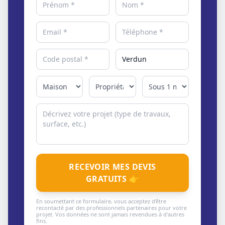
RECEVOIR MES DEVIS
GRATUITS 👉
En soumettant ce formulaire, vous acceptez d'être
recontacté par des professionnels partenaires pour votre
projet. Vos données ne sont jamais revendues à d'autres
fins.