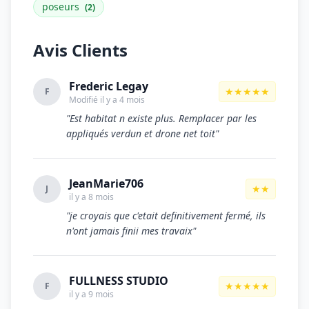
poseurs
(2)
Avis Clients
Frederic Legay
★★★★★
F
Modifié il y a 4 mois
"Est habitat n existe plus. Remplacer par les
appliqués verdun et drone net toit"
JeanMarie706
★★
J
il y a 8 mois
"je croyais que c'etait definitivement fermé, ils
n'ont jamais finii mes travaix"
FULLNESS STUDIO
★★★★★
F
il y a 9 mois