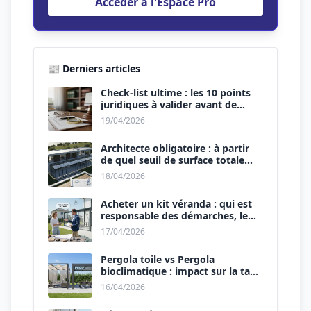
Accéder à l'Espace Pro
📰 Derniers articles
Check-list ultime : les 10 points
juridiques à valider avant de
signer le devis.
19/04/2026
Architecte obligatoire : à partir
de quel seuil de surface totale
(Maison + Véranda) ?
18/04/2026
Acheter un kit véranda : qui est
responsable des démarches, le
vendeur ou vous ?
17/04/2026
Pergola toile vs Pergola
bioclimatique : impact sur la taxe
d’aménagement.
16/04/2026