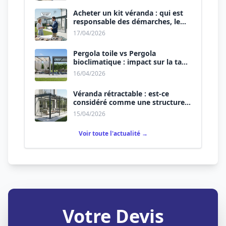
Acheter un kit véranda : qui est
responsable des démarches, le
vendeur ou vous ?
17/04/2026
Pergola toile vs Pergola
bioclimatique : impact sur la taxe
d’aménagement.
16/04/2026
Véranda rétractable : est-ce
considéré comme une structure
permanente ?
15/04/2026
Voir toute l'actualité →
Votre Devis