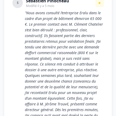
Sébastien Pinocheau
★
S
Modifié il y a 5 mois
"Nous avons consulté l’entreprise Eralu dans le
cadre d’un projet de bâtiment d’environ 65 000
€. Le premier contact avec M. Clément Chatelier
s’est bien déroulé : professionnel, clair,
constructif. Ils faisaient partie des derniers
prestataires retenus pour validation finale. J’ai
tendu une dernière perche avec une demande
d’effort commercial raisonnable (800 € sur le
montant global), mais je suis resté sans
réponse. Ce silence m’a conduit à attribuer le
dossier à une autre entreprise, plus réactive.
Quelques semaines plus tard, souhaitant leur
donner une deuxième chance (convaincu du
potentiel et de la qualité de leur menuiserie),
j’ai recontacté Eralu pour un nouveau projet
d’un montant équivalent. Cette fois, j’ai eu
affaire à M. Jérôme Trouvé, présenté comme
directeur général. Dès les premières minutes,
j’ai compris qu’il avait mal digéré la perte du