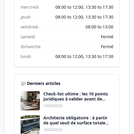
mercredi
08:00 to 12:00, 13:30 to 17:30
jeudi
08:00 to 12:00, 13:30 to 17:30
vendredi
08:00 to 13:00
samedi
Fermé
dimanche
Fermé
lundi
08:00 to 12:00, 13:30 to 17:30
📰 Derniers articles
Check-list ultime : les 10 points
juridiques à valider avant de
signer le devis.
19/04/2026
Architecte obligatoire : à partir
de quel seuil de surface totale
(Maison + Véranda) ?
18/04/2026