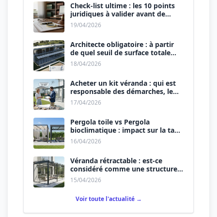
Check-list ultime : les 10 points
juridiques à valider avant de
signer le devis.
19/04/2026
Architecte obligatoire : à partir
de quel seuil de surface totale
(Maison + Véranda) ?
18/04/2026
Acheter un kit véranda : qui est
responsable des démarches, le
vendeur ou vous ?
17/04/2026
Pergola toile vs Pergola
bioclimatique : impact sur la taxe
d’aménagement.
16/04/2026
Véranda rétractable : est-ce
considéré comme une structure
permanente ?
15/04/2026
Voir toute l'actualité →