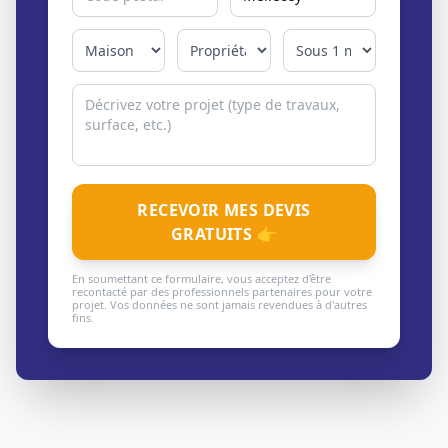
RECEVOIR MES DEVIS
GRATUITS 👉
En soumettant ce formulaire, vous acceptez d'être
recontacté par des professionnels partenaires pour votre
projet. Vos données ne sont jamais revendues à d'autres
fins.