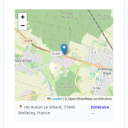
+
−
Leaflet
|
© OpenStreetMap contributors
📍 rte Autun Le Villard, 71640
Itinéraire
Mellecey, France
→