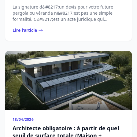
La signature d&#8217;un devis pour votre future
pergola ou véranda n&#8217;est pas une simple
formalité. C&#8217;est un acte juridique qui
[&#8230;]...
Lire l'article
18/04/2026
Architecte obligatoire : à partir de quel
seuil de surface totale (Maison +