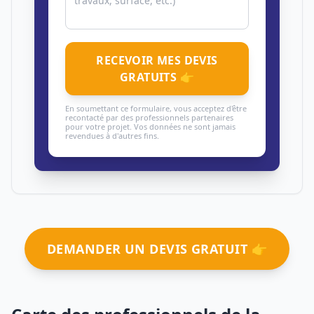
RECEVOIR MES DEVIS
GRATUITS 👉
En soumettant ce formulaire, vous acceptez d'être
recontacté par des professionnels partenaires
pour votre projet. Vos données ne sont jamais
revendues à d'autres fins.
DEMANDER UN DEVIS GRATUIT 👉