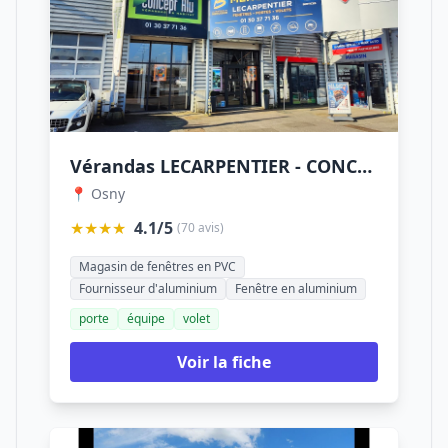
Vérandas LECARPENTIER - CONCEPT ALU
📍 Osny
★★★★
4.1/5
(70 avis)
Magasin de fenêtres en PVC
Fournisseur d'aluminium
Fenêtre en aluminium
porte
équipe
volet
Voir la fiche