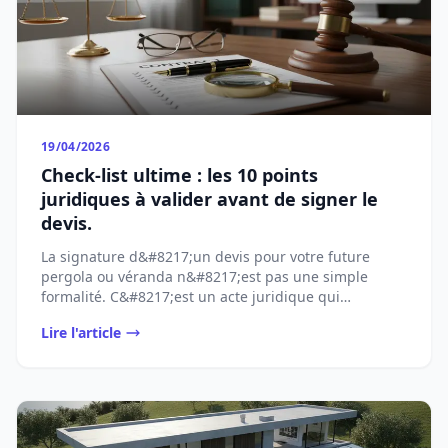
19/04/2026
Check-list ultime : les 10 points
juridiques à valider avant de signer le
devis.
La signature d&#8217;un devis pour votre future
pergola ou véranda n&#8217;est pas une simple
formalité. C&#8217;est un acte juridique qui
[&#8230;]...
Lire l'article