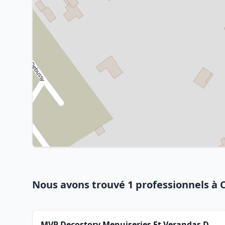
Nous avons trouvé 1 professionnels à 
MVP Decostory Menuiseries Et Verandas Du Poitou