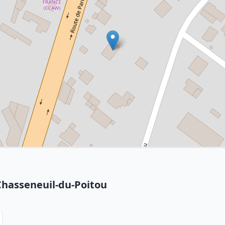
Chasseneuil-du-Poitou