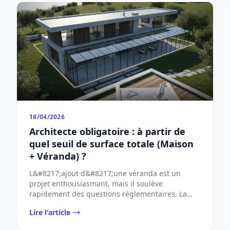
18/04/2026
Architecte obligatoire : à partir de
quel seuil de surface totale (Maison
+ Véranda) ?
L&#8217;ajout d&#8217;une véranda est un
projet enthousiasmant, mais il soulève
rapidement des questions réglementaires. La
plus cruciale concerne ...
Lire l'article