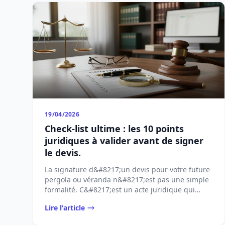
19/04/2026
Check-list ultime : les 10 points
juridiques à valider avant de signer
le devis.
La signature d&#8217;un devis pour votre future
pergola ou véranda n&#8217;est pas une simple
formalité. C&#8217;est un acte juridique qui
[&#8230;]...
Lire l'article