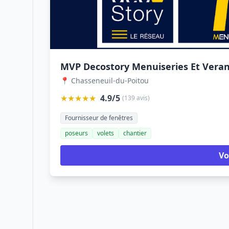
MVP Decostory Menuiseries Et Veran
📍 Chasseneuil-du-Poitou
★★★★★
4.9/5
(139 avis)
Fournisseur de fenêtres
poseurs
volets
chantier
Vo