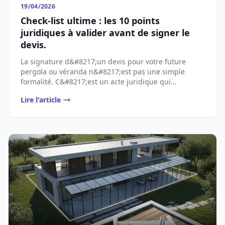
19/04/2026
Check-list ultime : les 10 points
juridiques à valider avant de signer le
devis.
La signature d&#8217;un devis pour votre future
pergola ou véranda n&#8217;est pas une simple
formalité. C&#8217;est un acte juridique qui
[&#8230;]...
Lire l'article