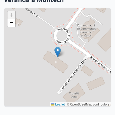
+
−
Leaflet
|
© OpenStreetMap contributors