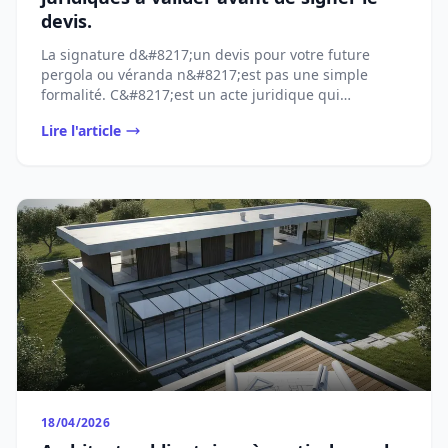
devis.
La signature d&#8217;un devis pour votre future
pergola ou véranda n&#8217;est pas une simple
formalité. C&#8217;est un acte juridique qui
[&#8230;]...
Lire l'article
18/04/2026