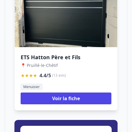
ETS Hatton Père et Fils
📍 Pruillé-le-Chétif
★★★★
4.4/5
(13 avis)
Menuisier
Voir la fiche