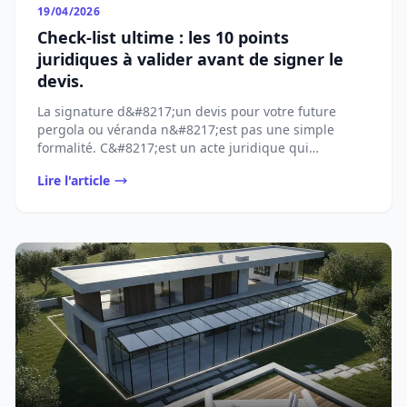
19/04/2026
Check-list ultime : les 10 points
juridiques à valider avant de signer le
devis.
La signature d&#8217;un devis pour votre future
pergola ou véranda n&#8217;est pas une simple
formalité. C&#8217;est un acte juridique qui
[&#8230;]...
Lire l'article