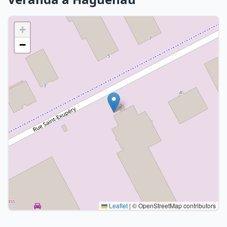
+
−
Leaflet
|
© OpenStreetMap contributors