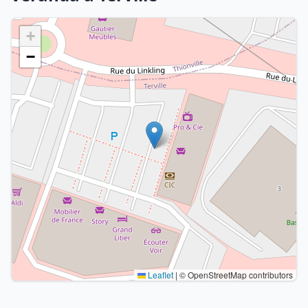
+
−
Leaflet
|
© OpenStreetMap contributors