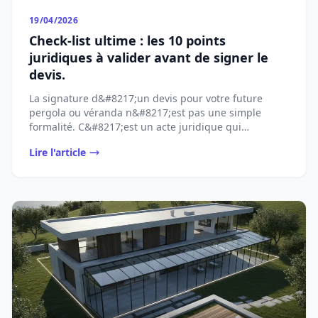
19/04/2026
Check-list ultime : les 10 points
juridiques à valider avant de signer le
devis.
La signature d&#8217;un devis pour votre future
pergola ou véranda n&#8217;est pas une simple
formalité. C&#8217;est un acte juridique qui
[&#8230;]...
Lire l'article