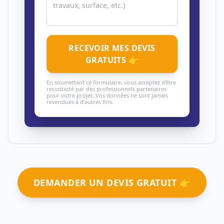
RECEVOIR MES DEVIS
GRATUITS 👉
En soumettant ce formulaire, vous acceptez d'être
recontacté par des professionnels partenaires
pour votre projet. Vos données ne sont jamais
revendues à d'autres fins.
DEMANDER UN DEVIS GRATUIT 👉