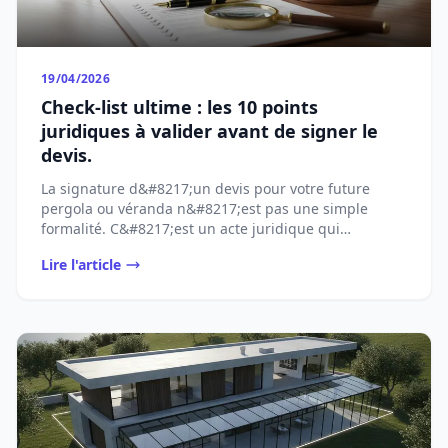
19/04/2026
Check-list ultime : les 10 points
juridiques à valider avant de signer le
devis.
La signature d&#8217;un devis pour votre future
pergola ou véranda n&#8217;est pas une simple
formalité. C&#8217;est un acte juridique qui
[&#8230;]...
Lire l'article