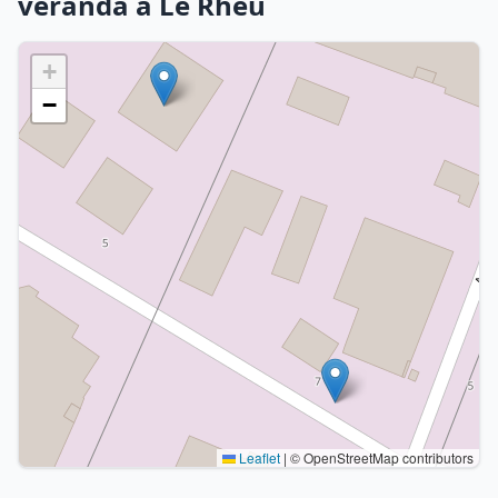
véranda à Le Rheu
+
−
Leaflet
|
© OpenStreetMap contributors