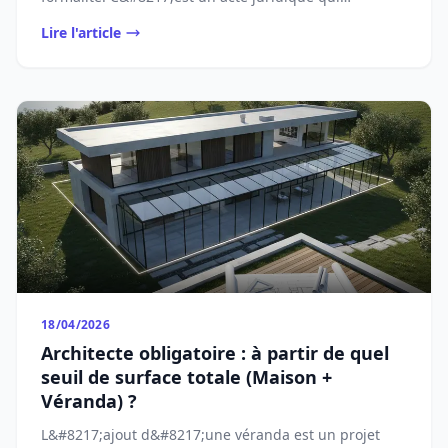
[&#8230;]...
Lire l'article
18/04/2026
Architecte obligatoire : à partir de quel
seuil de surface totale (Maison +
Véranda) ?
L&#8217;ajout d&#8217;une véranda est un projet