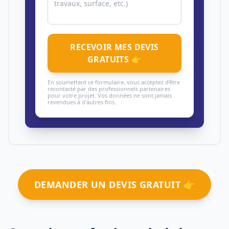
RECEVOIR MES DEVIS
GRATUITS 👉
En soumettant ce formulaire, vous acceptez d'être
recontacté par des professionnels partenaires
pour votre projet. Vos données ne sont jamais
revendues à d'autres fins.
DEMANDER UN DEVIS GRATUIT 👉