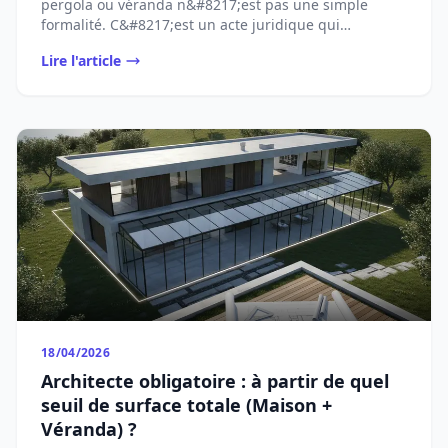
pergola ou véranda n&#8217;est pas une simple
formalité. C&#8217;est un acte juridique qui
[&#8230;]...
Lire l'article
18/04/2026
Architecte obligatoire : à partir de quel
seuil de surface totale (Maison +
Véranda) ?