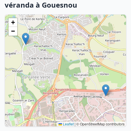
véranda à Gouesnou
+
−
Leaflet
|
© OpenStreetMap contributors