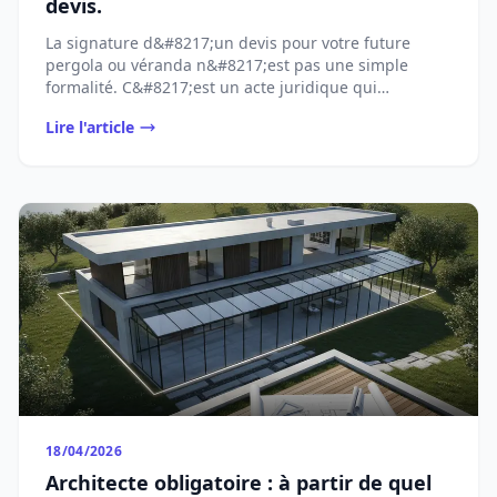
devis.
La signature d&#8217;un devis pour votre future
pergola ou véranda n&#8217;est pas une simple
formalité. C&#8217;est un acte juridique qui
[&#8230;]...
Lire l'article
18/04/2026
Architecte obligatoire : à partir de quel