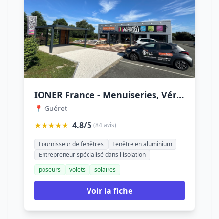
IONER France - Menuiseries, Vérandas, Pergolas, Carports, Portails en Creuse
📍 Guéret
★★★★★
4.8/5
(84 avis)
Fournisseur de fenêtres
Fenêtre en aluminium
Entrepreneur spécialisé dans l'isolation
poseurs
volets
solaires
Voir la fiche