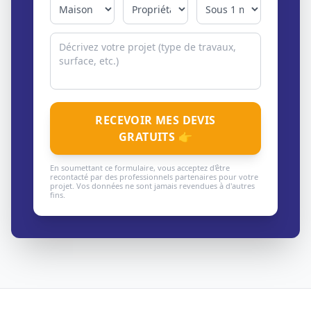
RECEVOIR MES DEVIS
GRATUITS 👉
En soumettant ce formulaire, vous acceptez d'être
recontacté par des professionnels partenaires pour votre
projet. Vos données ne sont jamais revendues à d'autres
fins.