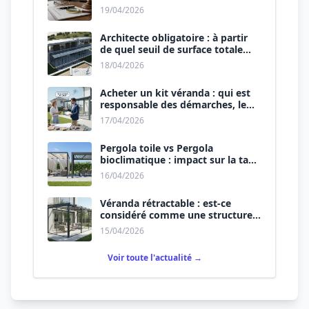
signer le devis.
19/04/2026
Architecte obligatoire : à partir
de quel seuil de surface totale
(Maison + Véranda) ?
18/04/2026
Acheter un kit véranda : qui est
responsable des démarches, le
vendeur ou vous ?
17/04/2026
Pergola toile vs Pergola
bioclimatique : impact sur la taxe
d’aménagement.
16/04/2026
Véranda rétractable : est-ce
considéré comme une structure
permanente ?
15/04/2026
Voir toute l'actualité →