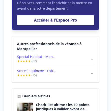
Découvrez comment l'enrichir et la mettre en
avant dans votre département.
Accéder à l'Espace Pro
Autres professionnels de la véranda à
Montpellier
Special Habitat - Menuisier Conseil
→
★★★★★
(82)
Stores Equinoxe - Fabrication de stores et moustiquaires sur mesure pour les professionnels du bâtiment
→
★★★★★
(25)
📰 Derniers articles
Check-list ultime : les 10 points
juridiques à valider avant de