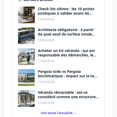
Check-list ultime : les 10 points
juridiques à valider avant de
signer le devis.
19/04/2026
Architecte obligatoire : à partir
de quel seuil de surface totale
(Maison + Véranda) ?
18/04/2026
Acheter un kit véranda : qui est
responsable des démarches, le
vendeur ou vous ?
17/04/2026
Pergola toile vs Pergola
bioclimatique : impact sur la taxe
d’aménagement.
16/04/2026
Véranda rétractable : est-ce
considéré comme une structure
permanente ?
15/04/2026
Voir toute l'actualité →