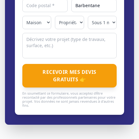
RECEVOIR MES DEVIS
GRATUITS 👉
En soumettant ce formulaire, vous acceptez d'être
recontacté par des professionnels partenaires pour votre
projet. Vos données ne sont jamais revendues à d'autres
fins.