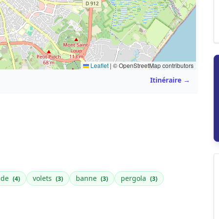
Leaflet
|
© OpenStreetMap contributors
Itinéraire →
nde
volets
banne
pergola
(4)
(3)
(3)
(3)