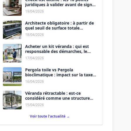
juridiques à valider avant de signer
le devis.
19/04/2026
Architecte obligatoire : à partir de
quel seuil de surface totale
(Maison + Véranda) ?
18/04/2026
Acheter un kit véranda : qui est
responsable des démarches, le
vendeur ou vous ?
17/04/2026
Pergola toile vs Pergola
bioclimatique : impact sur la taxe
d’aménagement.
16/04/2026
Véranda rétractable : est-ce
considéré comme une structure
permanente ?
15/04/2026
Voir toute l'actualité →