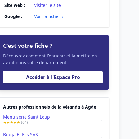
Site web :
Visiter le site →
Google :
Voir la fiche →
C'est votre fiche ?
Découvrez comment l'enrichir et la mettre en
avant dans votre département.
Accéder à l'Espace Pro
Autres professionnels de la véranda à Agde
Menuiserie Saint Loup
→
★★★★★
(64)
Braga Et Fils SAS
→