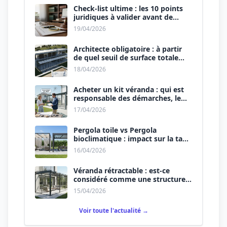
Check-list ultime : les 10 points
juridiques à valider avant de
signer le devis.
19/04/2026
Architecte obligatoire : à partir
de quel seuil de surface totale
(Maison + Véranda) ?
18/04/2026
Acheter un kit véranda : qui est
responsable des démarches, le
vendeur ou vous ?
17/04/2026
Pergola toile vs Pergola
bioclimatique : impact sur la taxe
d’aménagement.
16/04/2026
Véranda rétractable : est-ce
considéré comme une structure
permanente ?
15/04/2026
Voir toute l'actualité →