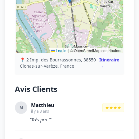
Leaflet
|
© OpenStreetMap contributors
📍 2 Imp. des Bourrassonnes, 38550
Itinéraire
Clonas-sur-Varèze, France
→
Avis Clients
Matthieu
★★★★
M
il y a 3 ans
"Très pro !"