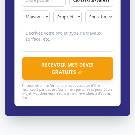
RECEVOIR MES DEVIS
GRATUITS 👉
En soumettant ce formulaire, vous acceptez d'être
recontacté par des professionnels partenaires pour votre
projet. Vos données ne sont jamais revendues à d'autres
fins.