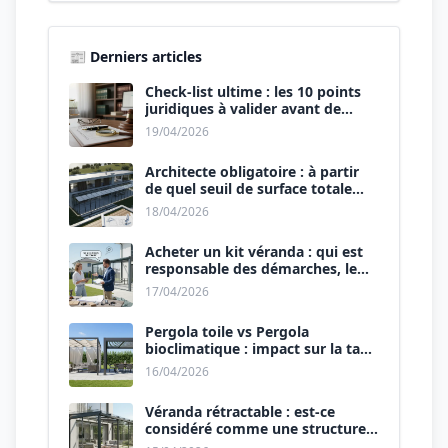
📰 Derniers articles
Check-list ultime : les 10 points
juridiques à valider avant de
signer le devis.
19/04/2026
Architecte obligatoire : à partir
de quel seuil de surface totale
(Maison + Véranda) ?
18/04/2026
Acheter un kit véranda : qui est
responsable des démarches, le
vendeur ou vous ?
17/04/2026
Pergola toile vs Pergola
bioclimatique : impact sur la taxe
d’aménagement.
16/04/2026
Véranda rétractable : est-ce
considéré comme une structure
permanente ?