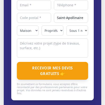
RECEVOIR MES DEVIS
GRATUITS 👉
En soumettant ce formulaire, vous acceptez d'être
recontacté par des professionnels partenaires pour votre
projet. Vos données ne sont jamais revendues à d'autres
fins.